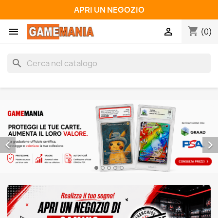
APRI UN NEGOZIO
shopping_cart


(0)
search

