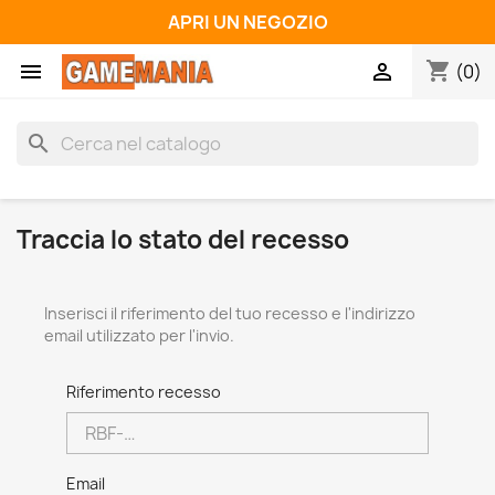
APRI UN NEGOZIO
shopping_cart


(0)
search
Traccia lo stato del recesso
Inserisci il riferimento del tuo recesso e l'indirizzo
email utilizzato per l'invio.
Riferimento recesso
Email