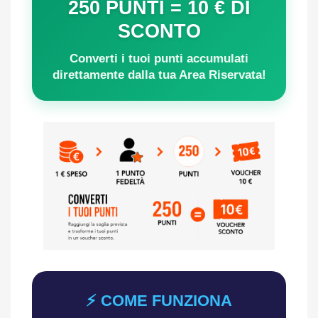
250 PUNTI = 10 € DI
SCONTO
Converti i tuoi punti accumulati
direttamente dalla tua Area Riservata!
⚡ COME FUNZIONA