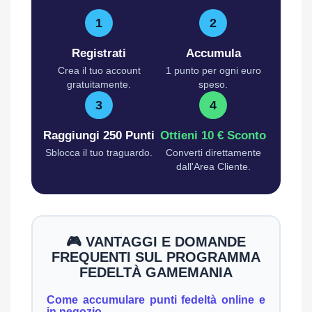
1
2
Registrati
Accumula
Crea il tuo account
1 punto per ogni euro
gratuitamente.
speso.
3
4
Raggiungi 250 Punti
Ottieni 10 € Sconto
Sblocca il tuo traguardo.
Converti direttamente
dall'Area Cliente.
🎮 VANTAGGI E DOMANDE
FREQUENTI SUL PROGRAMMA
FEDELTÀ GAMEMANIA
Come accumulare punti fedeltà online e
in negozio