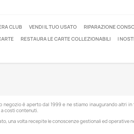
ERA CLUB
VENDI IL TUO USATO
RIPARAZIONE CONS
 CARTE
RESTAURA LE CARTE COLLEZIONABILI
I NOST
o negozio è aperto dal 1999 e ne stiamo inaugurando altri in t
 a costi contenuti.
liato, una volta recepite le conoscenze gestionali ed operative 