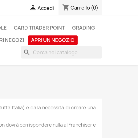
shopping_cart

Carrello
(0)
Accedi
OLE
CARD TRADER POINT
GRADING
RI NEGOZI
APRI UN NEGOZIO
search
utta Italia) e dalla necessità di creare una
non dovrà corrispondere nulla al Franchisor e