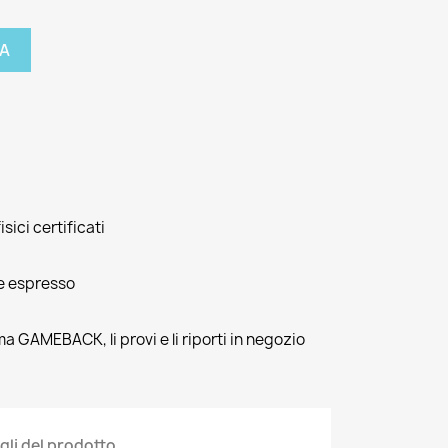
A
isici certificati
e espresso
ma GAMEBACK, li provi e li riporti in negozio
gli del prodotto