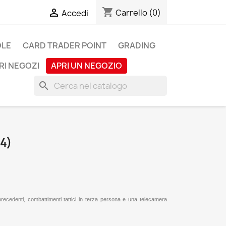
shopping_cart

Carrello
(0)
Accedi
OLE
CARD TRADER POINT
GRADING
RI NEGOZI
APRI UN NEGOZIO
search
4)
precedenti, combattimenti tattici in terza persona e una telecamera