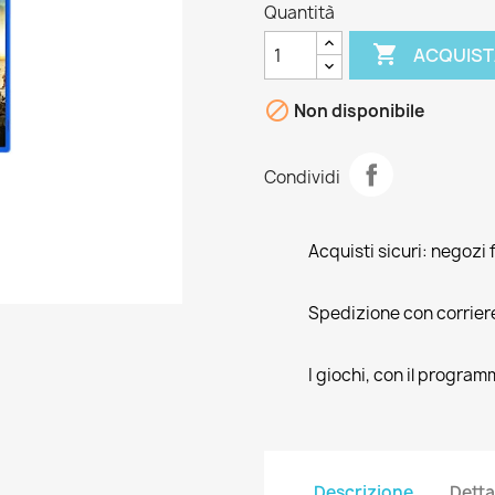
Quantità

ACQUIST

Non disponibile
Condividi
Acquisti sicuri: negozi f
Spedizione con corrier
I giochi, con il program
Descrizione
Detta