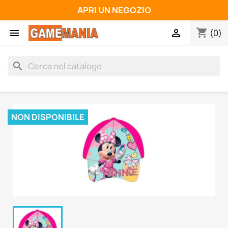
APRI UN NEGOZIO
shopping_cart


(0)
search
NON DISPONIBILE