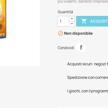
più violenti, dandoti l’impressi
Quantità

ACQUIST

Non disponibile
Condividi
Acquisti sicuri: negozi f
Spedizione con corrier
I giochi, con il program