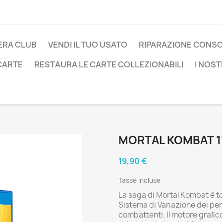
ERA CLUB
VENDI IL TUO USATO
RIPARAZIONE CONS
 CARTE
RESTAURA LE CARTE COLLEZIONABILI
I NOST
MORTAL KOMBAT 11
19,90 €
Tasse incluse
La saga di Mortal Kombat è to
Sistema di Variazione dei pers
combattenti. Il motore graﬁco 