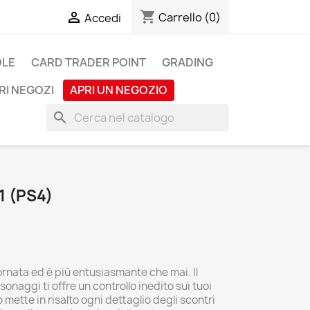
shopping_cart

Carrello
(0)
Accedi
OLE
CARD TRADER POINT
GRADING
RI NEGOZI
APRI UN NEGOZIO
search
 (PS4)
rnata ed è più entusiasmante che mai. Il
onaggi ti offre un controllo inedito sui tuoi
mette in risalto ogni dettaglio degli scontri