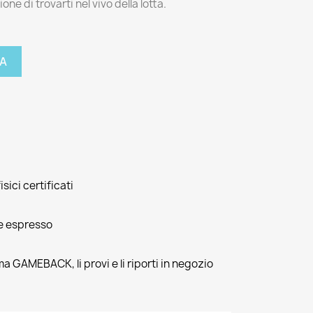
one di trovarti nel vivo della lotta.
A
isici certificati
e espresso
ma GAMEBACK, li provi e li riporti in negozio