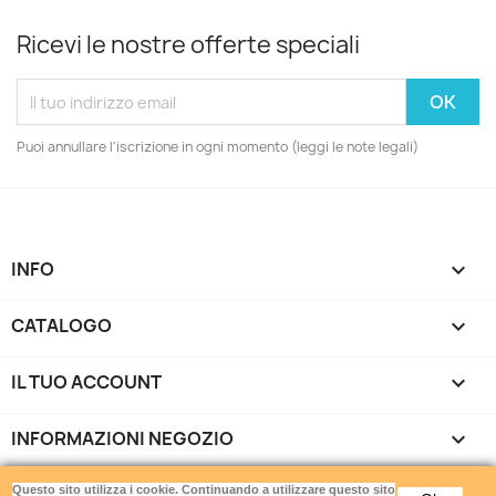
Ricevi le nostre offerte speciali
Puoi annullare l'iscrizione in ogni momento (leggi le note legali)
INFO

CATALOGO

IL TUO ACCOUNT

INFORMAZIONI NEGOZIO
keyboard_arrow_down
Gamemania srls - Via di Torrevecchia 220 - 00168 Roma -
Questo sito utilizza i cookie. Continuando a utilizzare questo sito