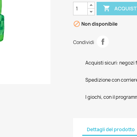

ACQUIST

Non disponibile
Condividi
Acquisti sicuri: negozi f
Spedizione con corrier
I giochi, con il program
Dettagli del prodotto