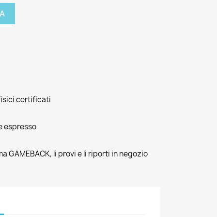
A
isici certificati
e espresso
ma GAMEBACK, li provi e li riporti in negozio