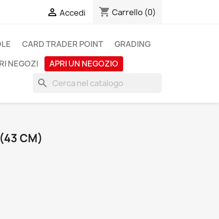
shopping_cart

Carrello
(0)
Accedi
OLE
CARD TRADER POINT
GRADING
RI NEGOZI
APRI UN NEGOZIO
search
(43 CM)