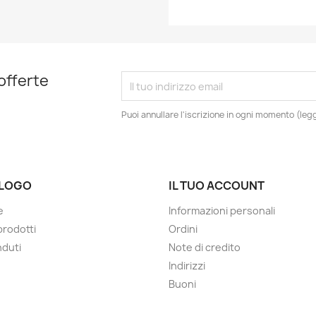
 offerte
Puoi annullare l'iscrizione in ogni momento (leggi
LOGO
IL TUO ACCOUNT
e
Informazioni personali
prodotti
Ordini
nduti
Note di credito
Indirizzi
Buoni