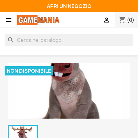
APRI UN NEGOZIO
shopping_cart


(0)
search
NON DISPONIBILE