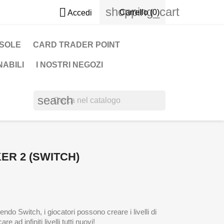
shopping_cart

Carrello
(0)
Accedi
NSOLE
CARD TRADER POINT
ABILI
I NOSTRI NEGOZI
search
ER 2 (SWITCH)
do Switch, i giocatori possono creare i livelli di
 ad infiniti livelli tutti nuovi!