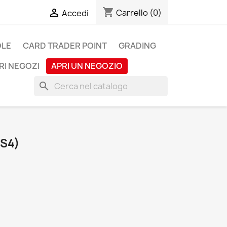
shopping_cart

Carrello
(0)
Accedi
OLE
CARD TRADER POINT
GRADING
RI NEGOZI
APRI UN NEGOZIO
search
PS4)