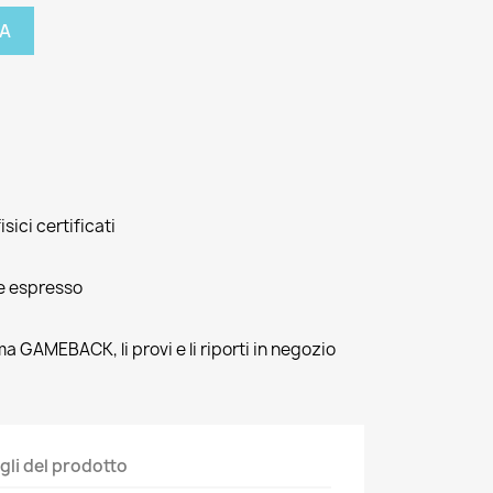
A
isici certificati
e espresso
ma GAMEBACK, li provi e li riporti in negozio
gli del prodotto