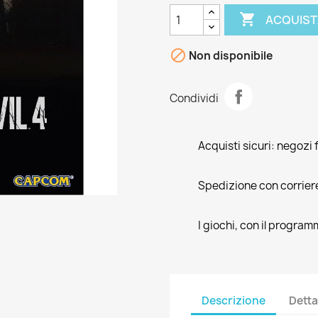

ACQUIST

Non disponibile
Condividi
Acquisti sicuri: negozi f
Spedizione con corrier
I giochi, con il program
Descrizione
Detta