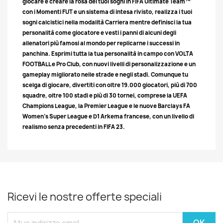
giocare e creare la rosa dei tuoi sogni in FIFA Ultimate Team™
con i Momenti FUT e un sistema di intesa rivisto, realizza i tuoi
sogni calcistici nella modalità Carriera mentre definisci la tua
personalità come giocatore e vesti i panni di alcuni degli
allenatori più famosi al mondo per replicarne i successi in
panchina. Esprimi tutta la tua personalità in campo con VOLTA
FOOTBALL e Pro Club, con nuovi livelli di personalizzazione e un
gameplay migliorato nelle strade e negli stadi. Comunque tu
scelga di giocare, divertiti con oltre 19.000 giocatori, più di 700
squadre, oltre 100 stadi e più di 30 tornei, comprese la UEFA
Champions League, la Premier League e le nuove Barclays FA
Women's Super League e D1 Arkema francese, con un livello di
realismo senza precedenti in FIFA 23.
Ricevi le nostre offerte speciali