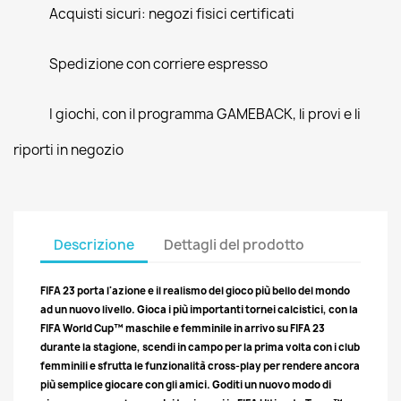
Acquisti sicuri: negozi fisici certificati
Spedizione con corriere espresso
I giochi, con il programma GAMEBACK, li provi e li
riporti in negozio
Descrizione
Dettagli del prodotto
FIFA 23 porta l'azione e il realismo del gioco più bello del mondo
ad un nuovo livello. Gioca i più importanti tornei calcistici, con la
FIFA World Cup™ maschile e femminile in arrivo su FIFA 23
durante la stagione, scendi in campo per la prima volta con i club
femminili e sfrutta le funzionalità cross-play per rendere ancora
più semplice giocare con gli amici. Goditi un nuovo modo di