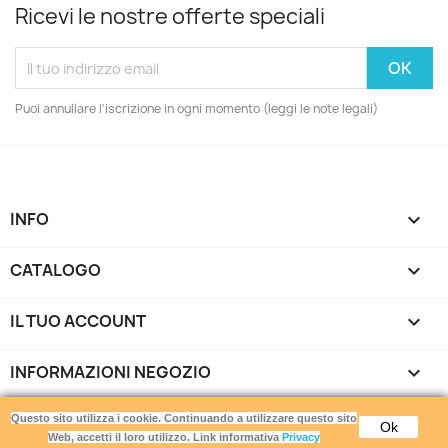
Ricevi le nostre offerte speciali
Puoi annullare l'iscrizione in ogni momento (leggi le note legali)
INFO

CATALOGO

IL TUO ACCOUNT

INFORMAZIONI NEGOZIO
keyboard_arrow_down
Gamemania srls - Via di Torrevecchia 220 - 00168 Roma -
Questo sito utilizza i cookie. Continuando a utilizzare questo sito
Ok
P.IVA 16912871007
Web, accetti il loro utilizzo. Link informativa
Privacy