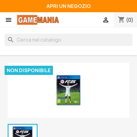
APRI UN NEGOZIO
shopping_cart


(0)
search
NON DISPONIBILE