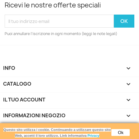
Ricevi le nostre offerte speciali
Puoi annullare l'iscrizione in ogni momento (leggi le note legali)
INFO

CATALOGO

IL TUO ACCOUNT

INFORMAZIONI NEGOZIO
keyboard_arrow_down
Gamemania srls - Via di Torrevecchia 220 - 00168 Roma -
Questo sito utilizza i cookie. Continuando a utilizzare questo sito
Ok
P.IVA 16912871007
Web, accetti il loro utilizzo. Link informativa
Privacy