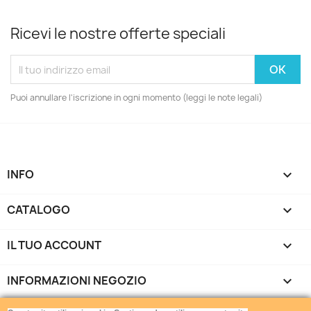
Ricevi le nostre offerte speciali
Puoi annullare l'iscrizione in ogni momento (leggi le note legali)
INFO

CATALOGO

IL TUO ACCOUNT

INFORMAZIONI NEGOZIO
keyboard_arrow_down
Gamemania srls - Via di Torrevecchia 220 - 00168 Roma -