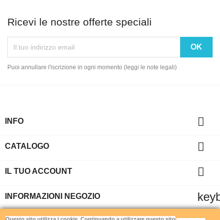
Ricevi le nostre offerte speciali
Puoi annullare l'iscrizione in ogni momento (leggi le note legali)

INFO

CATALOGO

IL TUO ACCOUNT
key
INFORMAZIONI NEGOZIO
Gamemania srls - Via di Torrevecchia 220 - 00168 Roma - P.IVA
Questo sito utilizza i cookie. Continuando a utilizzare questo sito