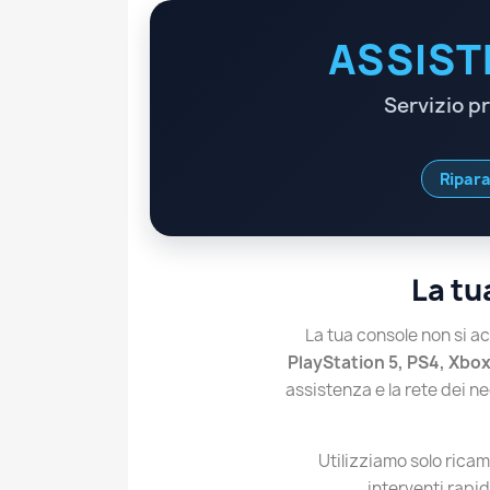
ASSIST
Servizio p
Ripara
La tu
La tua console non si a
PlayStation 5, PS4, Xbo
assistenza e la rete dei n
Utilizziamo solo rica
interventi rapid