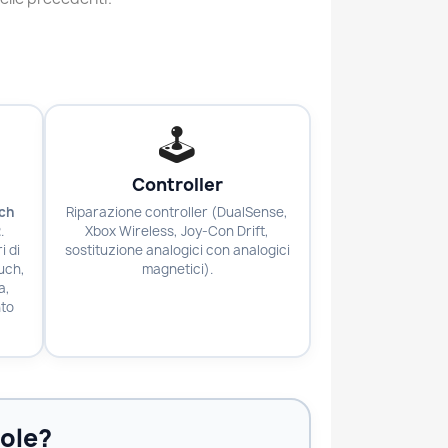
🕹️
Controller
ch
Riparazione controller (DualSense,
2
.
Xbox Wireless, Joy-Con Drift,
i di
sostituzione analogici con analogici
uch,
magnetici).
a,
nto
sole?