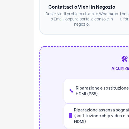
Contattaci o Vieni in Negozio
Descrivici il problema tramite WhatsApp
I nos
o Email, oppure porta la console in
ti fo
negozio.
🛠
Alcuni d
Riparazione e sostituzione
🔧
HDMI (PS5)
Riparazione assenza segnal
🖥️
(sostituzione chip video o 
HDMI)