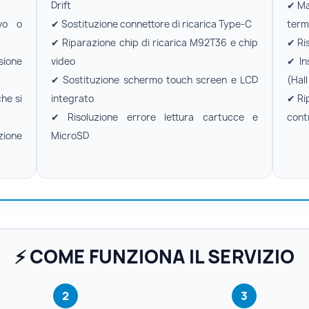
Drift
✔ Ma
vo o
✔ Sostituzione connettore di ricarica Type-C
term
✔ Riparazione chip di ricarica M92T36 e chip
✔ Ri
ione
video
✔ In
✔ Sostituzione schermo touch screen e LCD
(Hall
he si
integrato
✔ Rip
✔ Risoluzione errore lettura cartucce e
contr
zione
MicroSD
⚡ COME FUNZIONA IL SERVIZIO
2
3