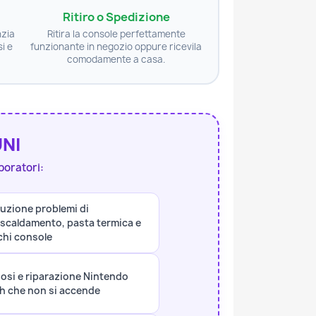
Ritiro o Spedizione
nzia
Ritira la console perfettamente
i e
funzionante in negozio oppure ricevila
comodamente a casa.
UNI
boratori:
luzione problemi di
iscaldamento, pasta termica e
chi console
osi e riparazione Nintendo
h che non si accende