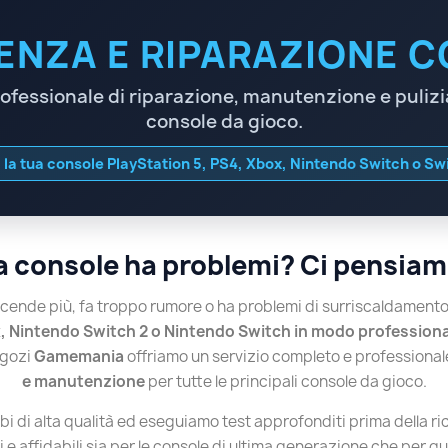
ENZA E RIPARAZIONE 
rofessionale di riparazione, manutenzione e pulizia
console da gioco.
 la tua console PlayStation 5, PS4, Xbox, Nintendo Switch o Swi
a console ha problemi? Ci pensiam
ccende più, fa troppo rumore o ha problemi di surriscaldament
x, Nintendo Switch 2 o Nintendo Switch in modo professiona
egozi
Gamemania
offriamo un servizio completo e professional
e manutenzione
per tutte le principali console da gioco.
mbi di alta qualità ed eseguiamo test approfonditi prima della 
i e affidabili sia per le console di ultima generazione che per q