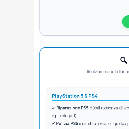
🔍
Risolviamo quotidianam
PlayStation 5 & PS4
✔
Riparazione PS5 HDMI
(assenza di se
o pin piegati)
✔
Pulizia PS5
e cambio metallo liquido / 