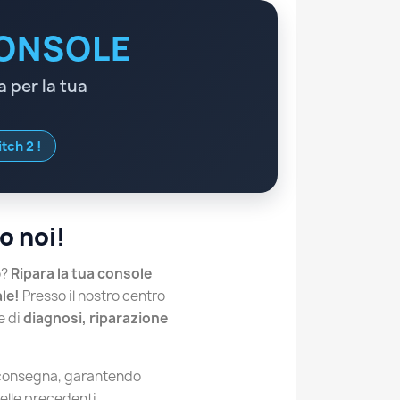
CONSOLE
 per la tua
tch 2 !
o noi!
o?
Ripara la tua console
le!
Presso il nostro centro
e di
diagnosi, riparazione
riconsegna, garantendo
uelle precedenti.