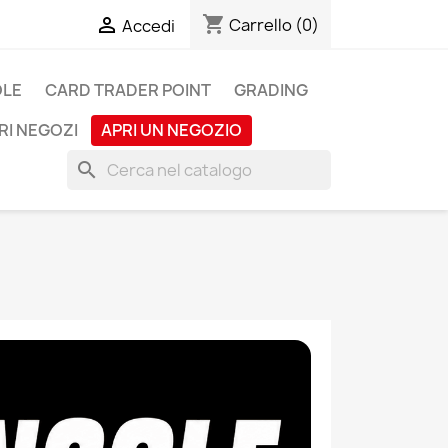
shopping_cart

Carrello
(0)
Accedi
OLE
CARD TRADER POINT
GRADING
RI NEGOZI
APRI UN NEGOZIO
search