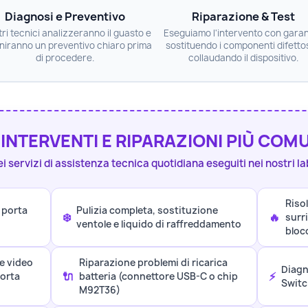
Diagnosi e Preventivo
Riparazione & Test
tri tecnici analizzeranno il guasto e
Eseguiamo l'intervento con gara
rniranno un preventivo chiaro prima
sostituendo i componenti difettos
di procedere.
collaudando il dispositivo.
️ INTERVENTI E RIPARAZIONI PIÙ COM
ei servizi di assistenza tecnica quotidiana eseguiti nei nostri la
Riso
 porta
Pulizia completa, sostituzione
❄️
🔥
surr
ventole e liquido di raffreddamento
bloc
e video
Riparazione problemi di ricarica
Diagn
🔌
⚡
porta
batteria (connettore USB-C o chip
Switc
M92T36)