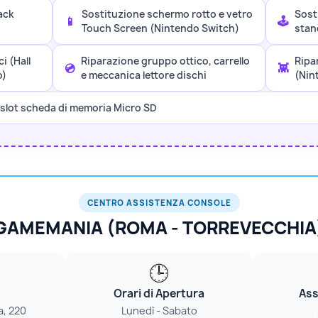
ack
Sostituzione schermo rotto e vetro
Sost
📱
🕹️
Touch Screen (Nintendo Switch)
stan
i (Hall
Riparazione gruppo ottico, carrello
Ripa
💿
👾
o)
e meccanica lettore dischi
(Nin
 slot scheda di memoria Micro SD
CENTRO ASSISTENZA CONSOLE
GAMEMANIA (ROMA - TORREVECCHIA
🕒
Orari di Apertura
Ass
a, 220
Lunedì - Sabato