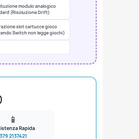
ituzione modulo analogico
dard (Risoluzione Drift)
razione slot cartucce gioco
tendo Switch non legge giochi)
)
📱
istenza Rapida
379 2137421