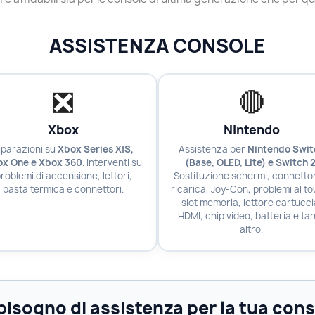
ASSISTENZA CONSOLE
❎
🔴
Xbox
Nintendo
iparazioni su
Xbox Series X|S,
Assistenza per
Nintendo Swit
ox One e Xbox 360
. Interventi su
(Base, OLED, Lite) e Switch 
roblemi di accensione, lettori,
Sostituzione schermi, connettor
pasta termica e connettori.
ricarica, Joy-Con, problemi al to
slot memoria, lettore cartucci
HDMI, chip video, batteria e ta
altro.
bisogno di assistenza per la tua con