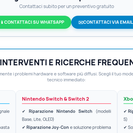
Contattaci subito per un preventivo gratuito
📱
CONTATTACI SU WHATSAPP
✉️
CONTATTACI VIA EMAIL
 INTERVENTI E RICERCHE FREQUE
ente i problemi hardware e software più diffusi. Scegli il tuo mode
tecnico immediato:
Nintendo Switch & Switch 2
Xbo
gnale
✔
Riparazione Nintendo Switch
(modelli
✔
Ri
Base, Lite, OLED)
S)
pasta
✔
Riparazione Joy-Con
e soluzione problema
✔ So