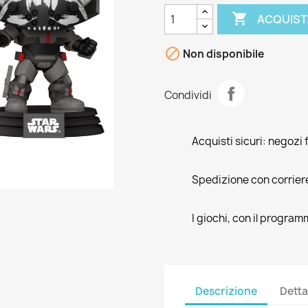

ACQUIST

Non disponibile
Condividi
Acquisti sicuri: negozi f
Spedizione con corrier
I giochi, con il program
Descrizione
Detta