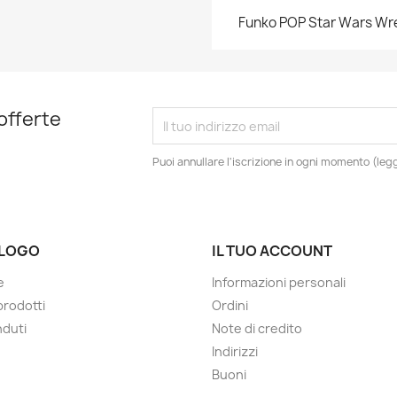
Funko POP Star Wars Wr
 offerte
Puoi annullare l'iscrizione in ogni momento (leggi
LOGO
IL TUO ACCOUNT
e
Informazioni personali
prodotti
Ordini
nduti
Note di credito
Indirizzi
Buoni