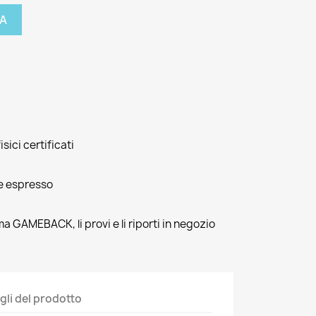
A
isici certificati
e espresso
ma GAMEBACK, li provi e li riporti in negozio
gli del prodotto