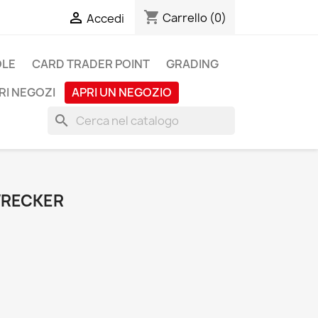
shopping_cart

Carrello
(0)
Accedi
OLE
CARD TRADER POINT
GRADING
RI NEGOZI
APRI UN NEGOZIO
search
WRECKER