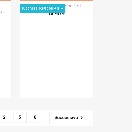
Anteprima

POP Star Wars Boba Fett
NON DISPONIBILE
a...
14,90 €
…
2
3
8

Successivo