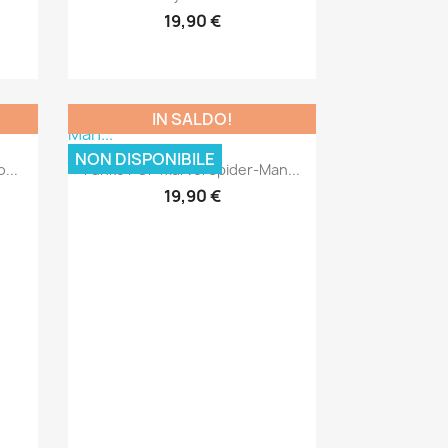
19,90 €
IN SALDO!
NON DISPONIBILE
Anteprima

...
Funko POP Marvel Spider-Man...
19,90 €