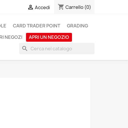
shopping_cart

Carrello
(0)
Accedi
OLE
CARD TRADER POINT
GRADING
RI NEGOZI
APRI UN NEGOZIO
search