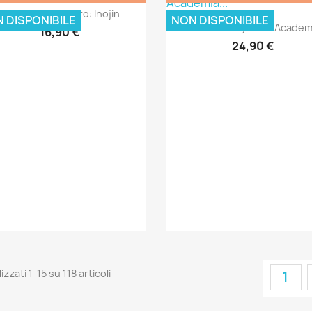
Anteprima

FUNKO POP Boruto: Inojin
 DISPONIBILE
NON DISPONIBILE
Anteprima

FUNKO POP My Hero Academi
16,90 €
24,90 €
izzati 1-15 su 118 articoli
1