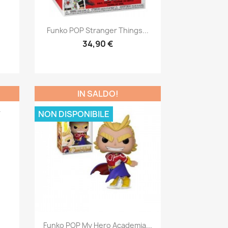
Anteprima

Funko POP Stranger Things...
34,90 €
IN SALDO!
.
NON DISPONIBILE
Anteprima

Funko POP My Hero Academia...