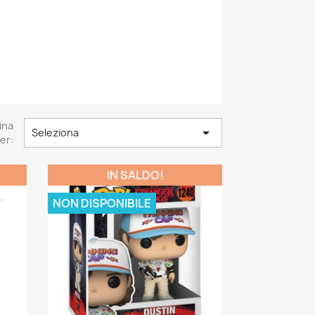
ina

Seleziona
er:
IN SALDO!
.
NON DISPONIBILE