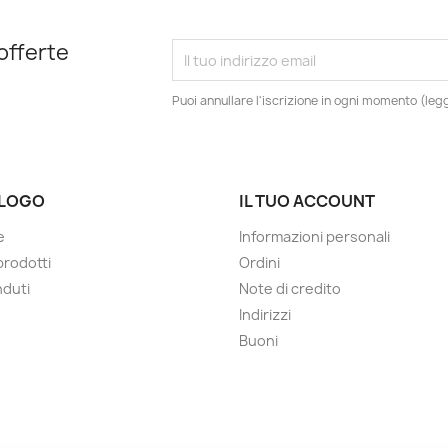
 offerte
Puoi annullare l'iscrizione in ogni momento (leggi
LOGO
IL TUO ACCOUNT
e
Informazioni personali
prodotti
Ordini
nduti
Note di credito
Indirizzi
Buoni