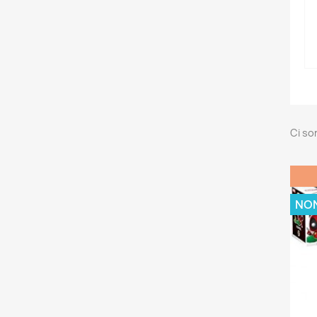
Ci so
NON