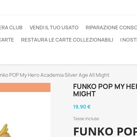
ERA CLUB
VENDI IL TUO USATO
RIPARAZIONE CONS
 CARTE
RESTAURA LE CARTE COLLEZIONABILI
I NOST
nko POP My Hero Academia Silver Age All Might
FUNKO POP MY HER
MIGHT
19,90 €
Tasse incluse
FUNKO PO