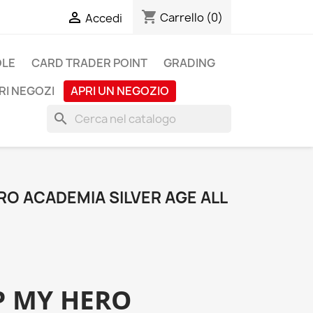
shopping_cart

Carrello
(0)
Accedi
OLE
CARD TRADER POINT
GRADING
RI NEGOZI
APRI UN NEGOZIO
search
O ACADEMIA SILVER AGE ALL
P MY HERO