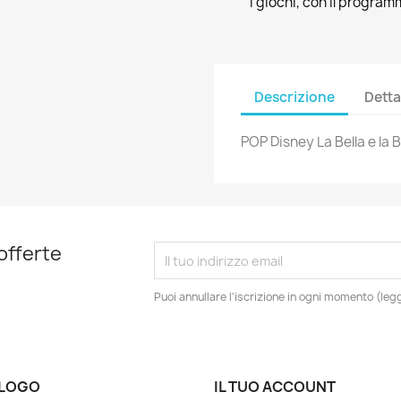
I giochi, con il program
Descrizione
Detta
POP Disney La Bella e la 
 offerte
Puoi annullare l'iscrizione in ogni momento (leggi
LOGO
IL TUO ACCOUNT