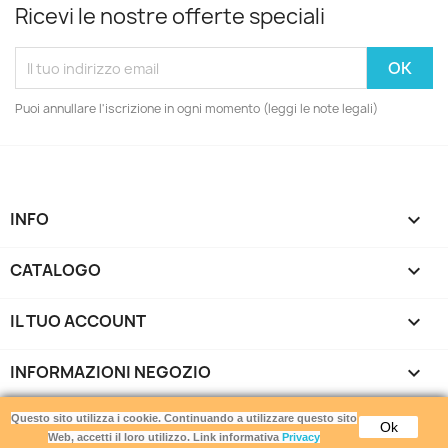
Ricevi le nostre offerte speciali
Puoi annullare l'iscrizione in ogni momento (leggi le note legali)
INFO

CATALOGO

IL TUO ACCOUNT

INFORMAZIONI NEGOZIO
keyboard_arrow_down
Gamemania srls - Via di Torrevecchia 220 - 00168 Roma -
Questo sito utilizza i cookie. Continuando a utilizzare questo sito
Ok
P.IVA 16912871007
Web, accetti il loro utilizzo. Link informativa
Privacy