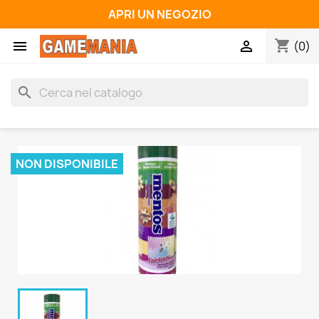
APRI UN NEGOZIO
shopping_cart


(0)
search
NON DISPONIBILE